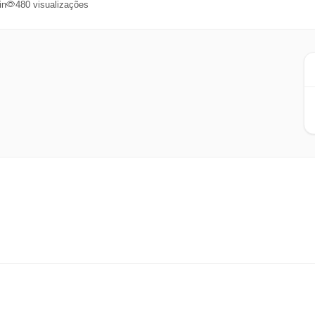
in
480
visualizações