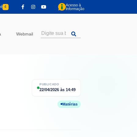
Acesso à
pé
4
Informação
a
Webmail
PUBLICADO
22/04/2026
às
14:49
Matérias