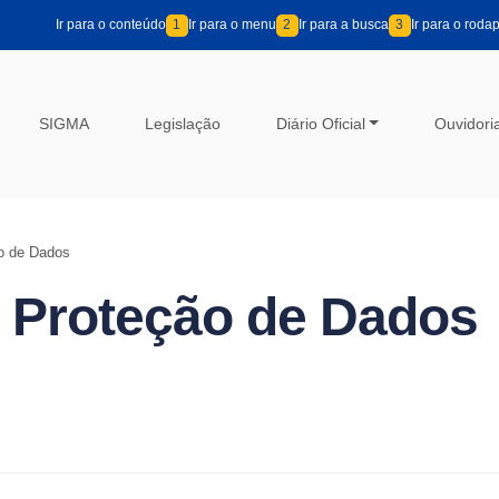
Ir para o conteúdo
1
Ir para o menu
2
Ir para a busca
3
Ir para o roda
SIGMA
Legislação
Diário Oficial
Ouvidori
ão de Dados
e Proteção de Dados