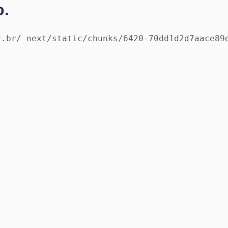
o.
v.br/_next/static/chunks/6420-70dd1d2d7aace89