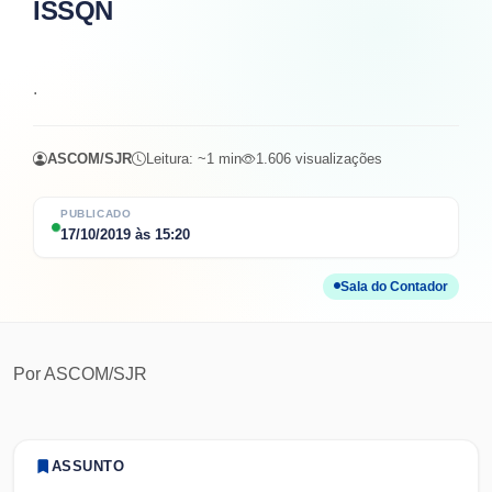
ISSQN
.
ASCOM/SJR
Leitura: ~
1
min
1.606
visualizações
PUBLICADO
17/10/2019
às
15:20
Sala do Contador
Por
ASCOM/SJR
ASSUNTO