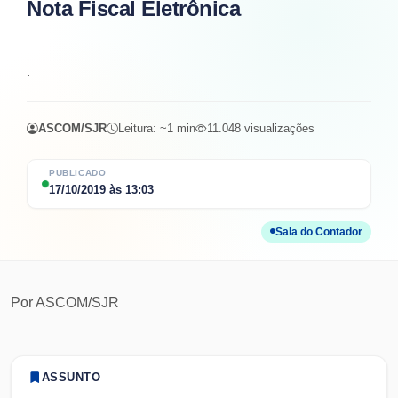
Nota Fiscal Eletrônica
.
ASCOM/SJR
Leitura: ~
1
min
11.048
visualizações
PUBLICADO
17/10/2019
às
13:03
Sala do Contador
Por
ASCOM/SJR
ASSUNTO