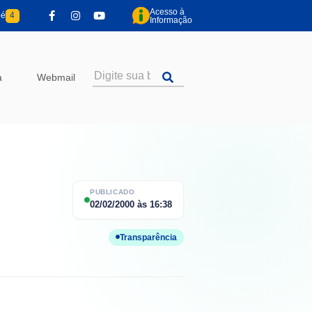
Acesso à
pé
4
Informação
a
Webmail
PUBLICADO
02/02/2000
às
16:38
Transparência