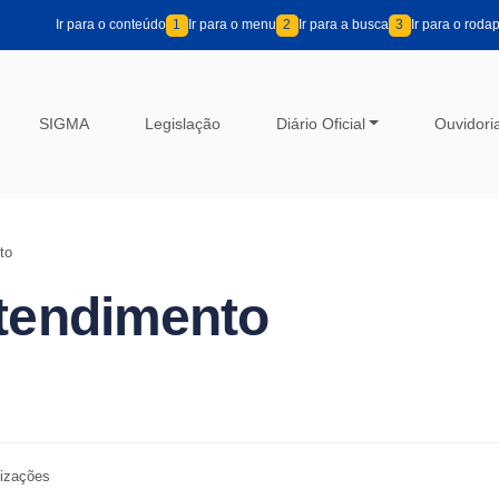
Ir para o conteúdo
1
Ir para o menu
2
Ir para a busca
3
Ir para o roda
SIGMA
Legislação
Diário Oficial
Ouvidori
to
atendimento
lizações