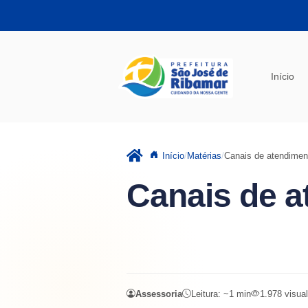
Pular para o conteúdo principal
Início
Início
Matérias
Canais de atendimen
Canais de 
Assessoria
Leitura: ~
1
min
1.978
visua