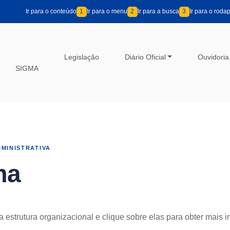
Ir para o conteúdo
1
Ir para o menu
2
Ir para a busca
3
Ir para o roda
Legislação
Diário Oficial
Ouvidoria
SIGMA
DMINISTRATIVA
ma
estrutura organizacional e clique sobre elas para obter mais 