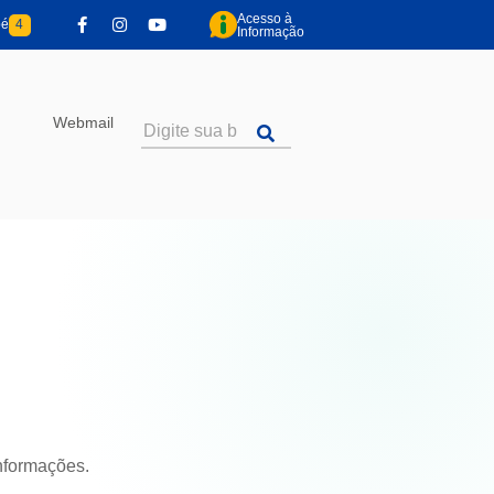
Acesso à
pé
4
Informação
Webmail
informações.